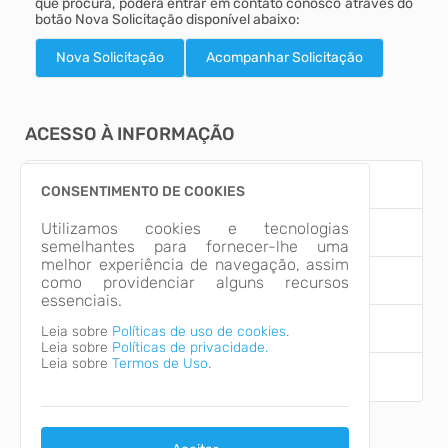
que procura, poderá entrar em contato conosco através do
botão Nova Solicitação disponível abaixo:
Nova Solicitação
Acompanhar Solicitação
Acesso à Informação
Nova Solicitação
CONSENTIMENTO DE COOKIES
Utilizamos cookies e tecnologias
Acompanhar sua Solicitação
semelhantes para fornecer-lhe uma
melhor experiência de navegação, assim
Conheça aqui a lei
como providenciar alguns recursos
essenciais.
Estatísticas de Solicitações
Leia sobre
Políticas de uso de cookies.
Leia sobre
Políticas de privacidade.
Leia sobre
Termos de Uso.
Pesquisa de Satisfação
Transparência Ativa