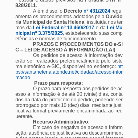
828/2011
.
Além disso, o
Decreto
nº 431/2024
regul
amenta os procedimentos adotados pela
Ouvido
ria Municipal de Santa Helena
, instituída nos ter
mos da
Lei Federal nº 13.460/2017
e da
Lei Mu
nicipal nº 3.375/2025
, estabelecendo suas comp
etências e normas de funcionamento.
PRAZOS E PROCEDIMENTOS DO e-SI
C – LEI DE ACESSO À INFORMAÇÃO (LAI)
Os pedidos de acesso à informação dev
erão ser realizados preferencialmente pelo siste
ma eletrônico e-SIC, disponível no endereço:
htt
ps://santahelena.atende.net/cidadao/acesso-infor
macao
Prazo para resposta:
O prazo para resposta aos pedidos de ac
esso à informação é de até 20 (vinte) dias, conta
dos da data do protocolo do pedido, podendo ser
prorrogado por mais 10 (dez) dias, mediante justi
ficativa formal previamente encaminhada ao req
uerente.
Recurso Administrativo:
Em caso de negativa de acesso à inform
ação, ausência de justificativa ou descumpriment