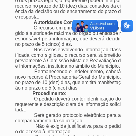
o dos prazos legais, o requerente poderá interpor
recurso no prazo de 10 (dez) dias, contados da ci
ência da decisão ou do encerramento do prazo d
e resposta.
Autoridades Competentes:
O recurso em primeira instância será diri
gido à autoridade máxima do órgão ou entidade r
esponsável pela informação, que deverá decidir
no prazo de 5 (cinco) dias.
Nos casos envolvendo informação class
ificada como sigilosa, o recurso será submetido
previamente à Comissão Mista de Reavaliação d
e Informações, instituída no âmbito do Município.
Permanecendo o indeferimento, caberá
novo recurso à Procuradoria-Geral do Município,
no prazo de 10 (dez) dias, que emitirá manifestaç
ão no prazo de 5 (cinco) dias.
Procedimento:
O pedido deverá conter identificação do
requerente e descrição clara da informação solici
tada.
Será gerado protocolo eletrônico para a
companhamento da solicitação.
Não é exigida justificativa para o pedid
o de acesso à informação.